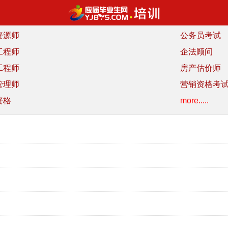
资源师
公务员考试
工程师
企法顾问
工程师
房产估价师
管理师
营销资格考
资格
more.....