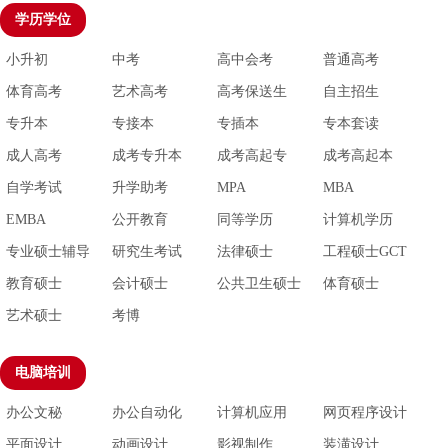
学历学位
小升初
中考
高中会考
普通高考
体育高考
艺术高考
高考保送生
自主招生
专升本
专接本
专插本
专本套读
成人高考
成考专升本
成考高起专
成考高起本
自学考试
升学助考
MPA
MBA
EMBA
公开教育
同等学历
计算机学历
专业硕士辅导
研究生考试
法律硕士
工程硕士GCT
教育硕士
会计硕士
公共卫生硕士
体育硕士
艺术硕士
考博
电脑培训
办公文秘
办公自动化
计算机应用
网页程序设计
平面设计
动画设计
影视制作
装潢设计