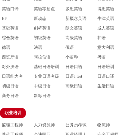
英语口译
英语零起点
多思英语
博思英语
EF
新动态
新概念英语
牛津英语
基础英语
剑桥英语
朗文英语
成人英语
综合英语
初级英语
高级英语
韩语
德语
法语
俄语
意大利语
西班牙语
阿拉伯语
小语种
粤语
对外汉语
基础日语培训
日语口语
日语培训
日语能力考
专业日语考级
日语J.test
日语口译
初级日语
中级日语
高级日语
生活日语
商务日语
新标日语
职业培训
监理工程师
人力资源师
公务员考试
物流师
造价工程师
企法顾问
职业经理人
安全工程师