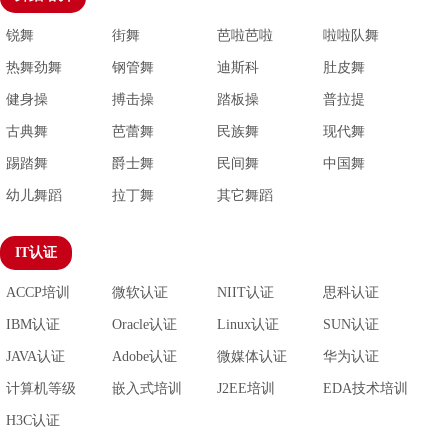
锐舞
街舞
芭啦芭啦
啦啦队舞
热舞劲舞
钢管舞
迪斯科
肚皮舞
健身操
搏击操
踏板操
普拉提
古典舞
芭蕾舞
民族舞
现代舞
踢踏舞
爵士舞
民间舞
中国舞
幼儿舞蹈
拉丁舞
其它舞蹈
IT认证
ACCP培训
微软认证
NIIT认证
思科认证
IBM认证
Oracle认证
Linux认证
SUN认证
JAVA认证
Adobe认证
微媒体认证
华为认证
计算机等级
嵌入式培训
J2EE培训
EDA技术培训
H3C认证