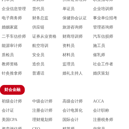
企业信息管理
货代员
单证员
企业培训师
师
电子商务师
财务总监
保健协会认证
事业单位招考
婚姻家庭
供应链
旅游咨询师
管理咨询师
二手车估价师
证券从业资格
财商培训师
汽车估损师
能源审计师
航空培训
资料员
施工员
质检员
安全员
材料员
催乳师
教师资格
造价员
监理员
社会工作者
针灸推拿师
普通话
婚礼主持人
婚庆策划
财会金融
初级会计师
中级会计师
高级会计师
ACCA
会计证
注册会计师
会计电算化
会计职称
美国CPA
理财规划师
国际会计
注册税务师
资产评估师
CFO
精算师
内审员