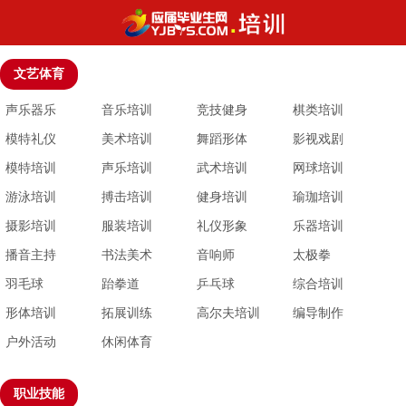
文艺体育
声乐器乐
音乐培训
竞技健身
棋类培训
模特礼仪
美术培训
舞蹈形体
影视戏剧
模特培训
声乐培训
武术培训
网球培训
游泳培训
搏击培训
健身培训
瑜珈培训
摄影培训
服装培训
礼仪形象
乐器培训
播音主持
书法美术
音响师
太极拳
羽毛球
跆拳道
乒乓球
综合培训
形体培训
拓展训练
高尔夫培训
编导制作
户外活动
休闲体育
职业技能