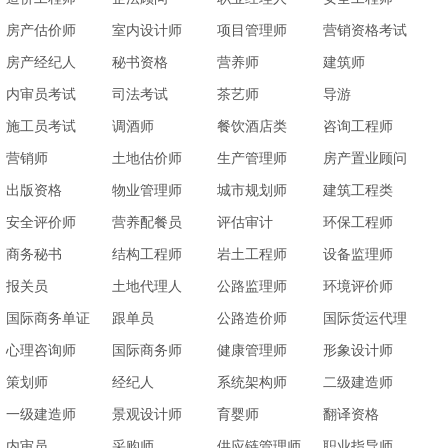
房产估价师
室内设计师
项目管理师
营销资格考试
房产经纪人
秘书资格
营养师
建筑师
内审员考试
司法考试
茶艺师
导游
施工员考试
调酒师
餐饮酒店类
咨询工程师
营销师
土地估价师
生产管理师
房产置业顾问
出版资格
物业管理师
城市规划师
建筑工程类
安全评价师
营养配餐员
评估审计
环保工程师
商务秘书
结构工程师
岩土工程师
设备监理师
报关员
土地代理人
公路监理师
环境评价师
国际商务单证
跟单员
公路造价师
国际货运代理
员
心理咨询师
国际商务师
健康管理师
形象设计师
策划师
经纪人
系统架构师
二级建造师
一级建造师
景观设计师
育婴师
翻译资格
内审员
采购师
供应链管理师
职业指导师