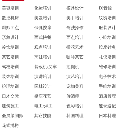
美容培训
化妆培训
模具设计
DJ音控
数控机床
美发培训
美甲培训
纹绣培训
厨师面点
保健按摩
驾驶操作
服装设计
形象设计
西式快餐
西点培训
小吃培训
冷饮培训
糕点培训
插花艺术
按摩针灸
茶艺培训
烹饪培训
咖啡茶艺
礼仪培训
驾校培训
装载机/叉车
挖掘机
维修培训
装饰培训
演讲培训
演艺培训
电子技术
护理培训
园林设计
宠物美容
手绘培训
口才交际
婚庆花艺
侍酒师
酒店管理
建筑施工
电工/焊工
色彩培训
速录速记
会展策划师
其它技能
韩国料理
日本料理
花式抛樽