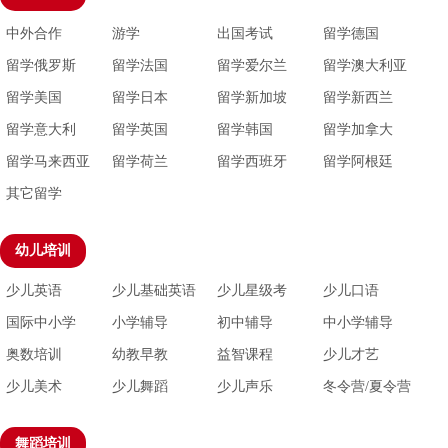
中外合作
游学
出国考试
留学德国
留学俄罗斯
留学法国
留学爱尔兰
留学澳大利亚
留学美国
留学日本
留学新加坡
留学新西兰
留学意大利
留学英国
留学韩国
留学加拿大
留学马来西亚
留学荷兰
留学西班牙
留学阿根廷
其它留学
幼儿培训
少儿英语
少儿基础英语
少儿星级考
少儿口语
国际中小学
小学辅导
初中辅导
中小学辅导
奥数培训
幼教早教
益智课程
少儿才艺
少儿美术
少儿舞蹈
少儿声乐
冬令营/夏令营
舞蹈培训