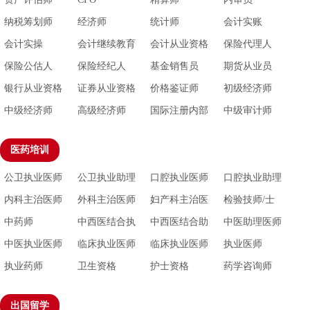
纳税筹划师
经济师
统计师
会计实账
会计实操
会计继续教育
会计从业资格
保险代理人
证
保险公估人
保险经纪人
基金销售员
期货从业员
银行从业资格
证券从业资格
价格鉴证师
初级经济师
中级经济师
高级经济师
国际注册内部
中级审计师
审计师
医药培训
公卫执业医师
公卫执业助理
口腔执业医师
口腔执业助理
医师
医师
内科主治医师
外科主治医师
妇产科主治医
检验技师/士
师
中药师
中西医结合执
中西医结合助
中医助理医师
业医师
理执业医师
中医执业医师
临床执业医师
临床执业医师
执业医师
助理
执业药师
卫生资格
护士资格
药学咨询师
出国留学