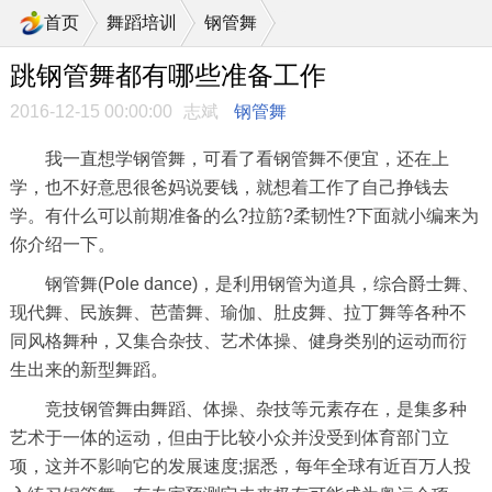
>
首页
舞蹈培训
钢管舞
跳钢管舞都有哪些准备工作
2016-12-15 00:00:00
志斌
钢管舞
我一直想学钢管舞，可看了看钢管舞不便宜，还在上
学，也不好意思很爸妈说要钱，就想着工作了自己挣钱去
学。有什么可以前期准备的么?拉筋?柔韧性?下面就小编来为
你介绍一下。
钢管舞(Pole dance)，是利用钢管为道具，综合爵士舞、
现代舞、民族舞、芭蕾舞、瑜伽、肚皮舞、拉丁舞等各种不
同风格舞种，又集合杂技、艺术体操、健身类别的运动而衍
生出来的新型舞蹈。
竞技钢管舞由舞蹈、体操、杂技等元素存在，是集多种
艺术于一体的运动，但由于比较小众并没受到体育部门立
项，这并不影响它的发展速度;据悉，每年全球有近百万人投