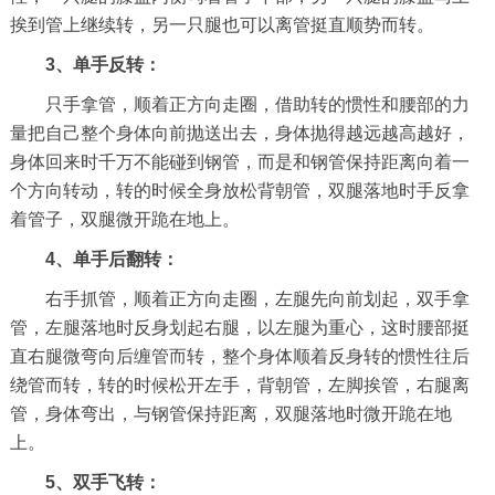
挨到管上继续转，另一只腿也可以离管挺直顺势而转。
3、单手反转：
只手拿管，顺着正方向走圈，借助转的惯性和腰部的力
量把自己整个身体向前抛送出去，身体抛得越远越高越好，
身体回来时千万不能碰到钢管，而是和钢管保持距离向着一
个方向转动，转的时候全身放松背朝管，双腿落地时手反拿
着管子，双腿微开跪在地上。
4、单手后翻转：
右手抓管，顺着正方向走圈，左腿先向前划起，双手拿
管，左腿落地时反身划起右腿，以左腿为重心，这时腰部挺
直右腿微弯向后缠管而转，整个身体顺着反身转的惯性往后
绕管而转，转的时候松开左手，背朝管，左脚挨管，右腿离
管，身体弯出，与钢管保持距离，双腿落地时微开跪在地
上。
5、双手飞转：